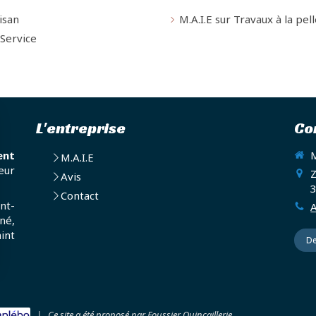
isan
M.A.I.E sur Travaux à la pel
 Service
L'entreprise
Co
ent
M
M.A.I.E
eur
Z
Avis
Contact
nt-
A
né,
int
De
|
Ce site a été proposé par
Foussier Quincaillerie