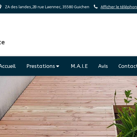
ZA des landes,2B rue Laennec, 35580 Guichen
Afficher le télépho
te
Accueil
Prestations
M.A.I.E
Avis
Contac