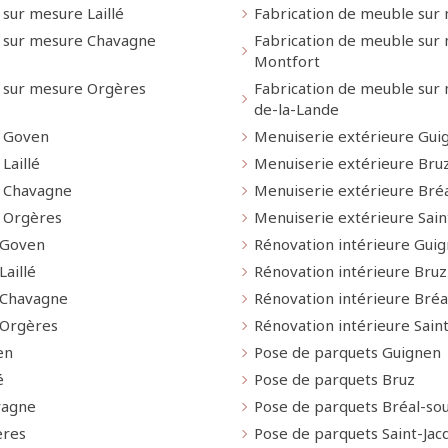
sur mesure Laillé
Fabrication de meuble sur
e sur mesure Chavagne
Fabrication de meuble sur
Montfort
e sur mesure Orgères
Fabrication de meuble sur 
de-la-Lande
e Goven
Menuiserie extérieure Gui
Laillé
Menuiserie extérieure Bru
e Chavagne
Menuiserie extérieure Bré
e Orgères
Menuiserie extérieure Sain
 Goven
Rénovation intérieure Gui
Laillé
Rénovation intérieure Bruz
 Chavagne
Rénovation intérieure Bré
 Orgères
Rénovation intérieure Sain
en
Pose de parquets Guignen
é
Pose de parquets Bruz
vagne
Pose de parquets Bréal-so
ères
Pose de parquets Saint-Jac