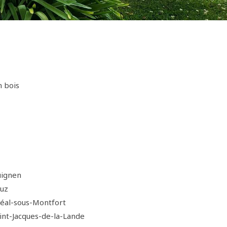
n bois
uignen
uz
éal-sous-Montfort
nt-Jacques-de-la-Lande