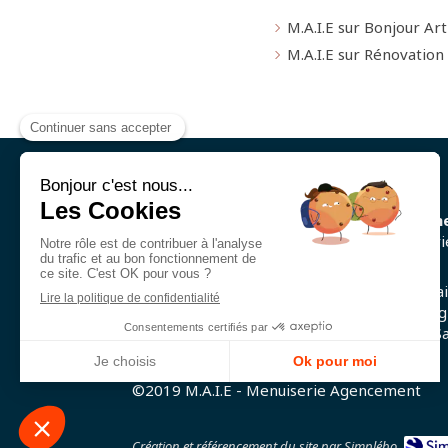
M.A.I.E sur Bonjour Art
M.A.I.E sur Rénovation
M.A.I.E
Votre société de
menuiserie Agencem
assure tous vos travaux de rénovation intéri
complète .
M.A.I.E
intervient autour de Bruz, Sai
Jacques-de-la-Lande, Rennes, Cesson-Sévig
Betton ,Pacé ,Chantepie, Melesse, Sa
grégoire
©2019 M.A.I.E - Menuiserie Agencement
Création et référencement du site par Simplébo