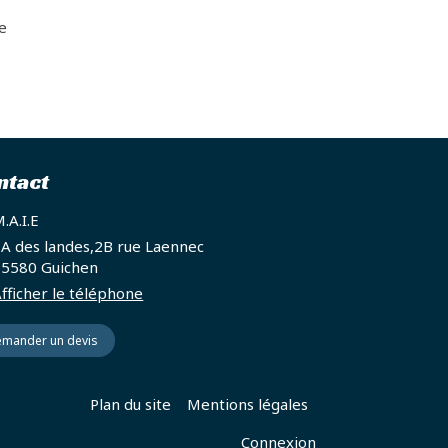
le
ntact
.A.I.E
A des landes,2B rue Laennec
35580
Guichen
fficher le téléphone
mander un devis
Plan du site
Mentions légales
Connexion