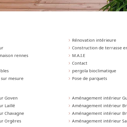
Rénovation intérieure
ur
Construction de terrasse e
maison rennes
M.A.I.E
Contact
bles
pergola bioclimatique
 sur mesure
Pose de parquets
ur Goven
Aménagement intérieur G
 Laillé
Aménagement intérieur Br
ur Chavagne
Aménagement intérieur Br
ur Orgères
Aménagement intérieur Sai