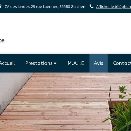
ZA des landes,2B rue Laennec, 35580 Guichen
Afficher le télépho
te
Accueil
Prestations
M.A.I.E
Avis
Contac