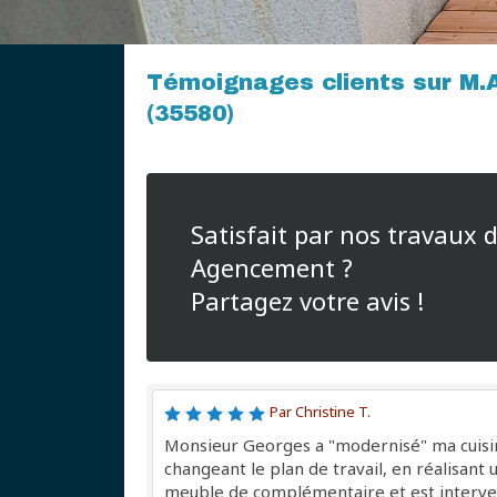
Témoignages clients sur M.
(35580)
Satisfait par nos travaux 
Agencement ?
Partagez votre avis !
Par Christine T.
Monsieur Georges a "modernisé" ma cuisi
changeant le plan de travail, en réalisant 
meuble de complémentaire et est interv