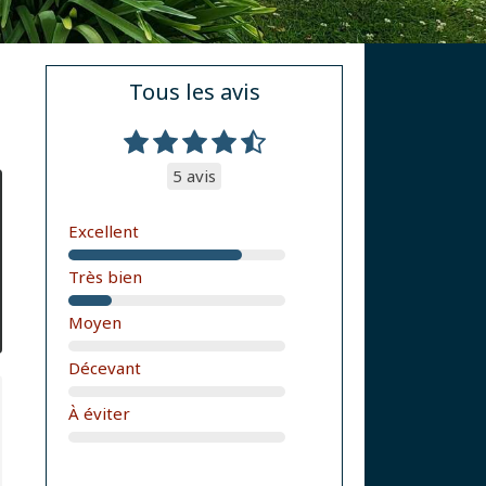
Tous les avis
5 avis
Excellent
Très bien
Moyen
Décevant
À éviter