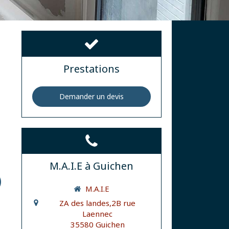
Prestations
Demander un devis
M.A.I.E à Guichen
M.A.I.E
ZA des landes,2B rue
Laennec
35580
Guichen