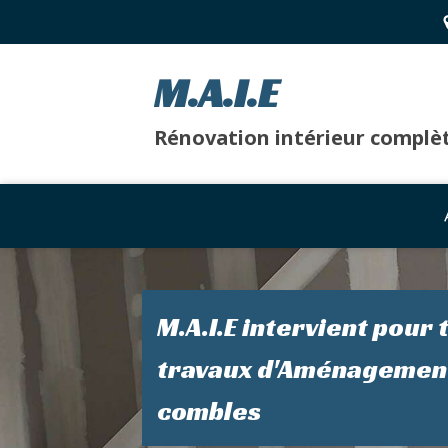
M.A.I.E
Rénovation intérieur complè
M.A.I.E intervient pour 
travaux d'Aménagemen
combles