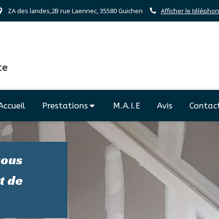
ZA des landes,2B rue Laennec, 35580 Guichen
Afficher le télépho
te
Accueil
Prestations
M.A.I.E
Avis
Contac
tous
t de